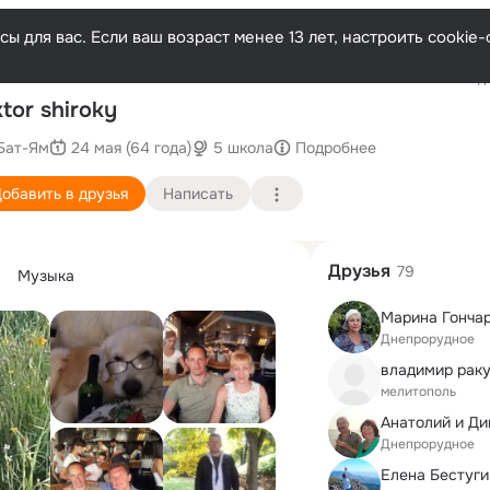
ы для вас. Если ваш возраст менее 13 лет, настроить cooki
Последн
ktor shiroky
Бат-Ям
24 мая (64 года)
5 школа
Подробнее
обавить в друзья
Написать
Друзья
79
Музыка
Днепрорудное
владимир рак
мелитополь
Анатолий и Д
Днепрорудное
Елена Бестуг