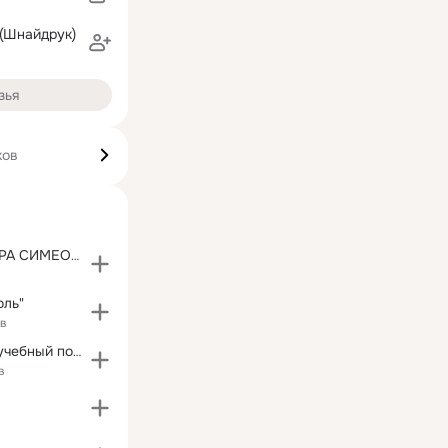
(Шнайдрук)
зья
ков
ДИЕТА ДОКТОРА СИМЕОНСА (HCG)
оль"
ов
Новогорный - учебный полк ГО
в