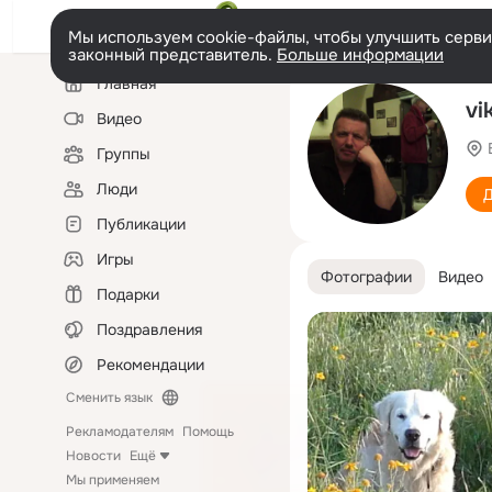
Мы используем cookie-файлы, чтобы улучшить сервис
законный представитель.
Больше информации
Левая
Главная
колонка
vi
Видео
Группы
Люди
Д
Публикации
Игры
Фотографии
Видео
Подарки
Поздравления
Рекомендации
Сменить язык
Рекламодателям
Помощь
Новости
Ещё
Мы применяем