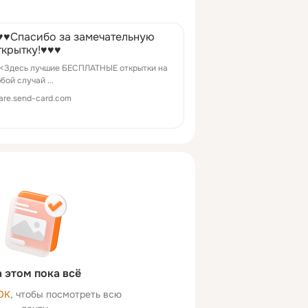
♥♥Спасибо за замечательную
ткрытку!♥♥♥
<Здесь лучшие БЕСПЛАТНЫЕ открытки на
бой случай ...
are.send-card.com
 этом пока всё
ОК
, чтобы посмотреть всю