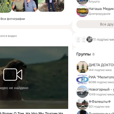
Алушта
Наташа Медик
Днепрорудное
Все фотографии
Все дру
ился видео
11 подписчи
Группы
8
144 подписчика
РИА "Мелитоп
6098 подписчик
идео не найдено
1049 подписчико
❈Фалешты❈
501 подписчик
Сильный Мотивационный Ролик О Том, На Что Мы Тратим Нашу Жизнь
Днепрорудный