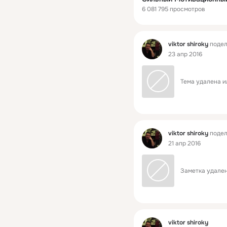
6 081 795 просмотров
Фид
viktor shiroky
подел
23 апр 2016
Тема удалена и
Фид
viktor shiroky
подел
21 апр 2016
Заметка удален
Фид
viktor shiroky