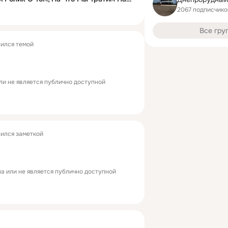
2067 подписчико
Все гру
ился темой
ли не является публично доступной
ился заметкой
а или не является публично доступной