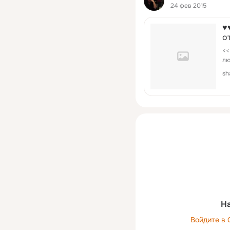
24 фев 2015
♥
о
<<
лю
sh
На
Войдите в 