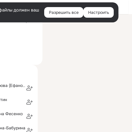
Войти
e-файлы должен ваш
Разрешить все
Настроить
Правая
ий визит: 21 мар 2020
колонка
Марина Гончарова (Ефанова)
утин
ина Фесенко
ина-Бабурина