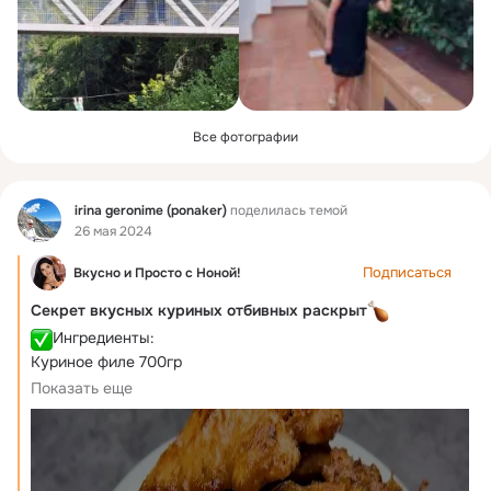
Все фотографии
Фид
irina geronime (ponaker)
поделилась темой
26 мая 2024
Подписаться
Вкусно и Просто c Ноной!
Секрет вкусных куриных отбивных раскрыт
Ингредиенты:
Куриное филе 700гр
Соль по вкусу
Показать еще
Перец по вкусу
Яйцо 2шт
Соевый соус 2ст л
Крахмал 1ст л