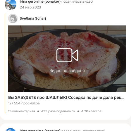
Фид
irina geronime (ponaker)
поделилась видео
24 мар 2023
Svetlana Scharj
Видео не найдено
Вы ЗАБУДЕТЕ про ШАШЛЫК! Соседка по даче дала рецепт, Мы кушаем уже месяц и все еще хотим!
127 554 просмотра
13 комментариев
433 раза поделились
4.2K классов
Фид