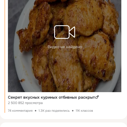
Вода 2ст л
Чеснок 2 зубчика
Итальянские травы
Приятного аппетита!
Видео не найдено
Секрет вкусных куриных отбивных раскрыт🍗
2 500 852 просмотра
74 комментария
1.3K раз поделились
11K классов