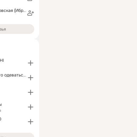
Жанна Шимановская (Ибраева)
зья
HI
кто любит круто одеваться?
ы
в
0