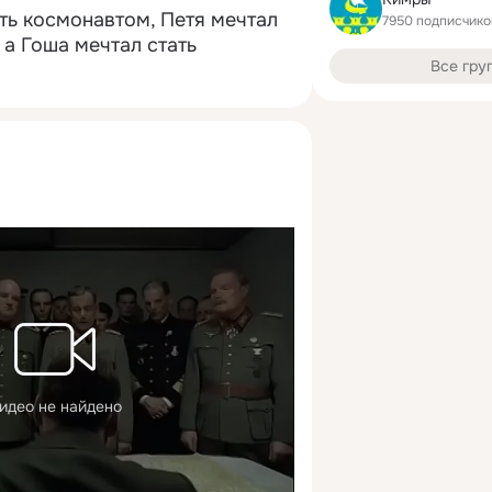
ть космонавтом, Петя мечтал 
7950 подписчико
 а Гоша мечтал стать 
Все гру
идео не найдено