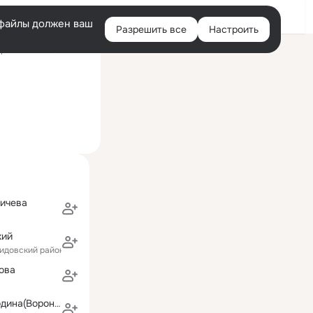
Войти
e-файлы должен ваш
Разрешить все
Настроить
Правая
ний визит: 15 авг 2016
колонка
чных катеров
ьичева
кий
лидовский район)
ова
Светлана Погодина(Воронцова)