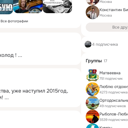
Москва
Константин Б
Москва
Все фотографии
Все дру
4 подписчика
олод !
 ...
Группы
17
Матвеевка
751 подписчик
Люблю отдохну
ва, уже наступил 2015год, 
4273 подписчика
м!
 ...
49 подписчиков
Рыболов-Люби
5539 подписчико
Кимры