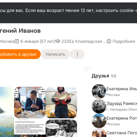
ы для вас. Если ваш возраст менее 13 лет, настроить cooki
Послед
гений Иванов
Москва
6 января (57 лет)
2335а Клаипедская группа пограни
Подробнее
обавить в друзья
Написать
Друзья
56
Екатерина Ил
Москва
Эдуард Раевс
г. Нелидово (Не
Екатерина Рог
Москва