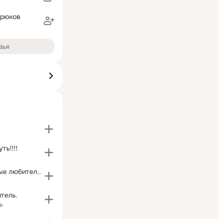
ирюков
зья
ть!!!!
Ортодоксальные любители пофлудить.
тель.
в