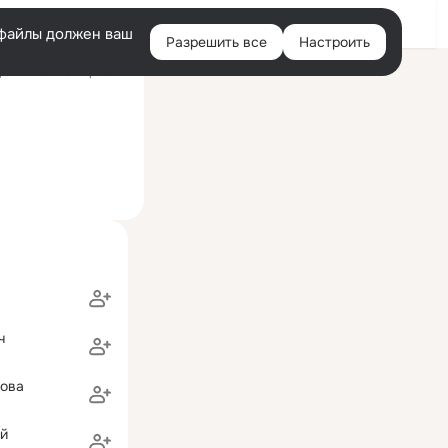
Войти
e-файлы должен ваш
Разрешить все
Настроить
Правая
ний визит: 3 мар 2022
колонка
ч
кова
ой