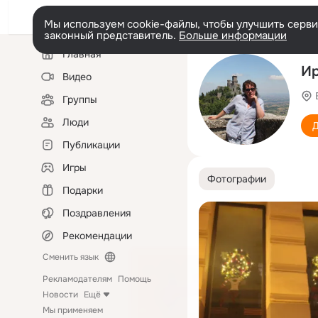
Мы используем cookie-файлы, чтобы улучшить сервис
законный представитель.
Больше информации
Левая
Главная
колонка
Ир
Видео
Группы
Люди
Д
Публикации
Игры
Фотографии
Подарки
Поздравления
Рекомендации
Сменить язык
Рекламодателям
Помощь
Новости
Ещё
Мы применяем