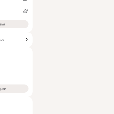
зья
ков
арки