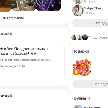
Вильнюс
Galya Cher
Tel Aviv
Все фотографии
Все дру
ромовая)
11 подписчи
★★Все Поздравительные
Подарки
ткрытки Здесь!★★★
< Нажми, чтобы отправить открытку ...
are.socialgames.bz
Все под
ромовая)
Группы
11