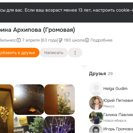
ы для вас. Если ваш возраст менее 13 лет, настроить cooki
Послед
ина Архипова (Громовая)
Вильнюс
7 апреля (63 года)
190 школа
Подробнее
обавить в друзья
Написать
Друзья
29
Helga Gudim
Юрий Петкеви
Минск
Галина Павли
Новосибирск
Игорь Громов