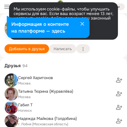
Войти
Мы используем cookie-файлы, чтобы улучшить
сервисы для вас. Если ваш возраст менее 13 лет,
настроить cookie-файлы должен ваш законный
Катерина Терехова-Беляева
представитель.
Больше информации
Информация о контенте
Разрешить все
Настроить
на платформе — здесь
Москва
25 марта (44 года)
898 школа им. генерала И.Д. Стаценко (школа 
Подробнее
Добавить в друзья
Написать
Друзья
94
Сергей Харитонов
Москва
Татьяна Тюрина (Журавлёва)
Москва
Габил Т
Ногинск
Надежда Майкова (Голдобина)
г. Лобня (Московская область)