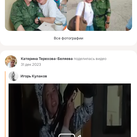
Все фотографии
Фид
Катерина Терехова-Беляева
поделилась видео
31 дек 2023
Игорь Кулаков