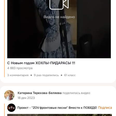
Видео не найдено
С Новым годом ХОХЛЫ-ПИДАРАСЫ !!!
4 883 просмотра
3 комментария
9 раз поделились
61 класс
Фид
Катерина Терехова-Беляева
поделилась видео
18 дек 2023
Подписать
Проект - "ZOV фронтовые песни" Вместе к ПОБЕДЕ!