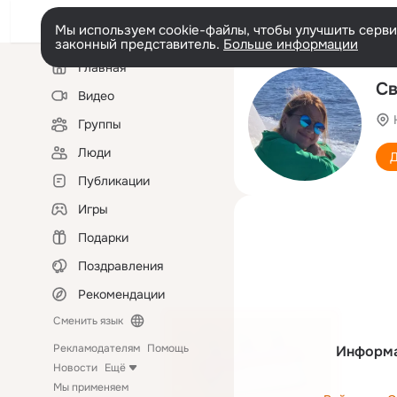
Мы используем cookie-файлы, чтобы улучшить сервис
законный представитель.
Больше информации
Левая
Главная
колонка
Св
Видео
Группы
Люди
Д
Публикации
Игры
Подарки
Поздравления
Рекомендации
Сменить язык
Рекламодателям
Помощь
Информа
Новости
Ещё
Мы применяем