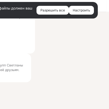
Войти
e-файлы должен ваш
Разрешить все
Настроить
Правая
ий визит: вчера 23:24
колонка
рупп Светланы
 её друзьям.