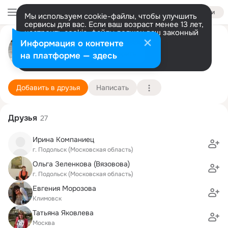
Войти
Мы используем cookie-файлы, чтобы улучшить
сервисы для вас. Если ваш возраст менее 13 лет,
настроить cookie-файлы должен ваш законный
Маргарита Коновалова
представитель.
Больше информации
Информация о контенте
Разрешить все
Настроить
на платформе — здесь
Подольск
5 мая (37 лет)
24 школа
Подробнее
Добавить в друзья
Написать
Друзья
27
Ирина Компаниец
г. Подольск (Московская область)
Ольга Зеленкова (Вязовова)
г. Подольск (Московская область)
Евгения Морозова
Климовск
Татьяна Яковлева
Москва