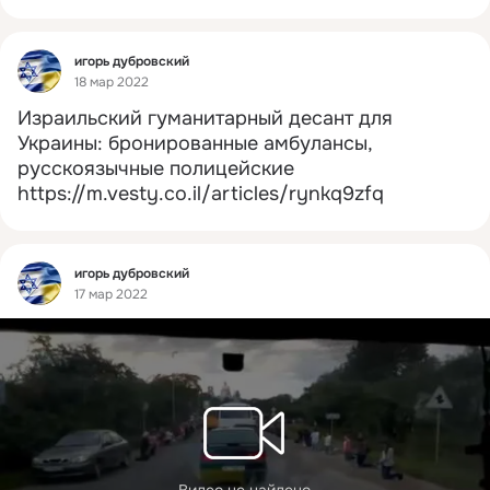
Фид
игорь дубровский
18 мар 2022
Израильский гуманитарный десант для 
Украины: бронированные амбулансы, 
русскоязычные полицейские
https://m.vesty.co.il/articles/rynkq9zfq
Фид
игорь дубровский
17 мар 2022