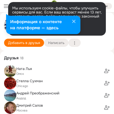
Войти
Мы используем cookie-файлы, чтобы улучшить
сервисы для вас. Если ваш возраст менее 13 лет,
настроить cookie-файлы должен ваш законный
представитель.
Больше информации
игорь дубровский
Информация о контенте
Разрешить все
Настроить
на платформе — здесь
ашдод
15 апреля (57 лет)
Подробнее
Добавить в друзья
Написать
Друзья
18
Ната Лья
Омск
Cтелла Cухман
Chicago
Андрей Преображенский
Ашдод
Дмитрий Салов
Москва