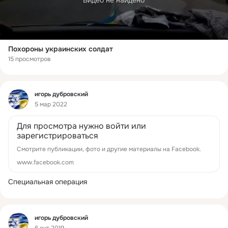
Видео не найдено
Похороны украинских солдат
15 просмотров
Фид
игорь дубровский
5 мар 2022
Для просмотра нужно войти или
зарегистрироваться
Смотрите публикации, фото и другие материалы на Facebook.
www.facebook.com
Специальная операция
Фид
игорь дубровский
6 окт 2019