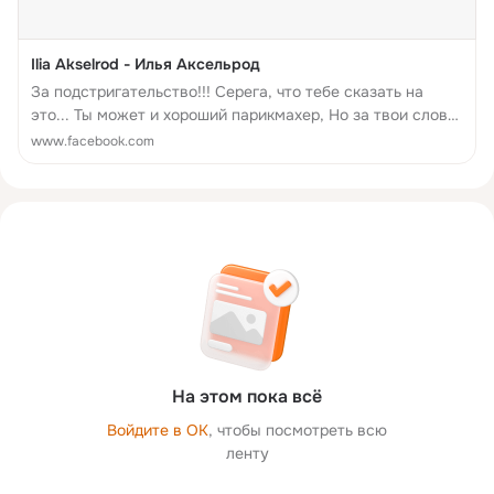
Ilia Akselrod - Илья Аксельрод
За подстригательство!!! Серега, что тебе сказать на
это... Ты может и хороший парикмахер, Но за твои слова,
про нашу Нэтту, Тебя я вынужден отправить прямо
www.facebook.com
нахер! За нашу курочку болела вся европа...
На этом пока всё
Войдите в ОК
, чтобы посмотреть всю
ленту