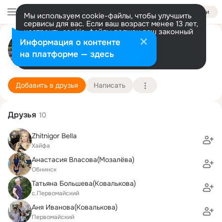
Войти
Мы используем cookie-файлы, чтобы улучшить
сервисы для вас. Если ваш возраст менее 13 лет,
настроить cookie-файлы должен ваш законный
Сергей Власов
представитель.
Больше информации
Информация о контенте
Разрешить все
Настроить
на платформе — здесь
Москва
8 сентября (59 лет)
83085
Подробнее
Добавить в друзья
Написать
Друзья
10
Zhitnigor Bella
Хайфа
Анастасия Власова(Мозалёва)
Обнинск
Татьяна Большева(Ковалькова)
с.Первомайский
Аня Иванова(Ковалькова)
Первомайский