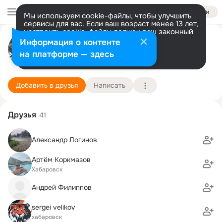
Войти
Мы используем cookie-файлы, чтобы улучшить
сервисы для вас. Если ваш возраст менее 13 лет,
настроить cookie-файлы должен ваш законный
Валерий Великов
представитель.
Больше информации
Информация о контенте
Разрешить все
Настроить
на платформе — здесь
Хабаровск
15 ноября
ТОГУ, Тихоокеанский государственный универс
Подробнее
Добавить в друзья
Написать
Друзья
41
Александр Логинов
Артём Коркмазов
Хабаровск
Андрей Филиппов
sergei velikov
хабаровск