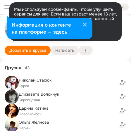
Войти
Мы используем cookie-файлы, чтобы улучшить
сервисы для вас. Если ваш возраст менее 13 лет,
настроить cookie-файлы должен ваш законный
Игорь Сидоров
представитель.
Больше информации
Информация о контенте
Разрешить все
Настроить
на платформе — здесь
Калининград
16 июня (55 лет)
1им. А.П. Чехова
Подробнее
Добавить в друзья
Написать
Друзья
143
Николай Стасюк
Курск
Елизавета Волончук
Биробиджан
Дарина Катина
Новосибирск
Ольга Желнова
Пермь