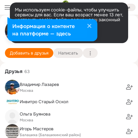
Войти
Мы используем cookie-файлы, чтобы улучшить
сервисы для вас. Если ваш возраст менее 13 лет,
настроить cookie-файлы должен ваш законный
Игорь Диваков
представитель.
Больше информации
Информация о контенте
Разрешить все
Настроить
на платформе — здесь
Москва
5 марта (55 лет)
Московский техникум информатики и вычислит
Подробнее
Добавить в друзья
Написать
Друзья
63
Владимир Лазарев
Москва
Инвитро Старый Оскол
Ольга Буянова
Москва
Игорь Мастеров
Балашиха (Балашихинский район)