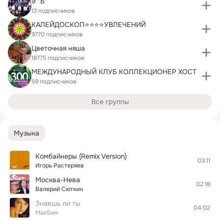
9 "Б"
13 подписчиков
КАЛЕЙДОСКОП⭐️⭐️⭐️⭐️УВЛЕЧЕНИЙ
9770 подписчиков
Цветочная няша
18775 подписчиков
МЕЖДУНАРОДНЫЙ КЛУБ КОЛЛЕКЦИОНЕР ХОСТ
59 подписчиков
Все группы
Музыка
Комбайнеры (Remix Version)
03:11
Игорь Растеряев
Москва-Нева
02:18
Валерий Сюткин
Знаешь ли ты
04:02
МакSим