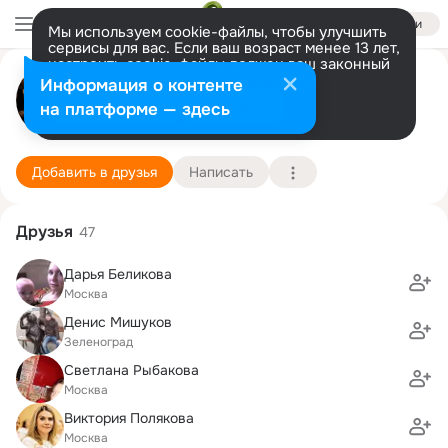
Войти
Мы используем cookie-файлы, чтобы улучшить
сервисы для вас. Если ваш возраст менее 13 лет,
настроить cookie-файлы должен ваш законный
Шилин .
представитель.
Больше информации
Информация о контенте
Разрешить все
Настроить
на платформе — здесь
Москва
4 мая (41 год)
1118 школа
Подробнее
Добавить в друзья
Написать
Друзья
47
Дарья Беликова
Москва
Денис Мишуков
Зеленоград
Светлана Рыбакова
Москва
Виктория Полякова
Москва