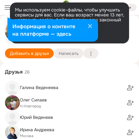
Войти
Мы используем cookie-файлы, чтобы улучшить
сервисы для вас. Если ваш возраст менее 13 лет,
настроить cookie-файлы должен ваш законный
Ирина Веденеева
представитель.
Больше информации
Информация о контенте
Разрешить все
Настроить
на платформе — здесь
Москва
7 мая (50 лет)
Вольгинская школа
Подробнее
Добавить в друзья
Написать
Друзья
26
Галина Веденеева
Олег Силаев
Н.Новгород
Юрий Веденеев
Ирина Андреева
Москва