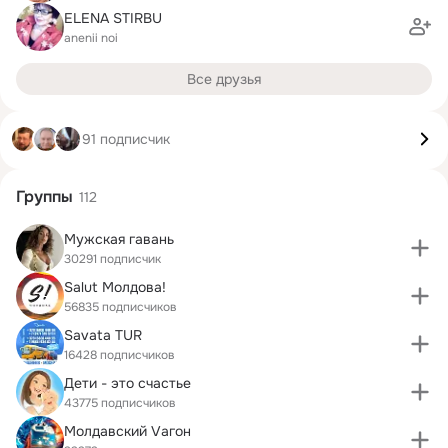
ELENA STIRBU
anenii noi
Все друзья
91 подписчик
Группы
112
Мужская гавань
30291 подписчик
Salut Молдова!
56835 подписчиков
Savata TUR
16428 подписчиков
Дети - это счастье
43775 подписчиков
Молдавский Vагон