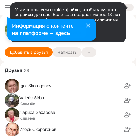
Войти
Мы используем cookie-файлы, чтобы улучшить
сервисы для вас. Если ваш возраст менее 13 лет,
настроить cookie-файлы должен ваш законный
игорь скорогонов
представитель.
Больше информации
Информация о контенте
Разрешить все
Настроить
на платформе — здесь
Кишинёв
3 августа (67 лет)
55 школа
Подробнее
Добавить в друзья
Написать
Друзья
39
Igor Skorogonov
Valeriu Sirbu
Кишинёв
Лариса Захарова
Кишинев
Игорь Скорогонов