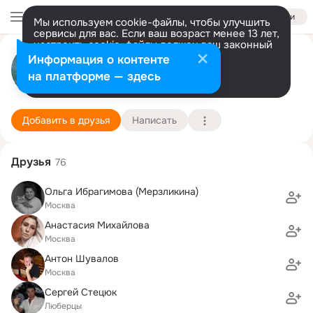
Войти
Мы используем cookie-файлы, чтобы улучшить
сервисы для вас. Если ваш возраст менее 13 лет,
настроить cookie-файлы должен ваш законный
Елена Новикова
представитель.
Больше информации
Информация о контенте
Разрешить все
Настроить
на платформе — здесь
Москва
18 октября (43 года)
351 школа (с лицейскими классами)
Подробнее
Добавить в друзья
Написать
Друзья
76
Ольга Ибрагимова (Мерзликина)
Москва
Анастасия Михайлова
Москва
Антон Шувалов
Москва
Сергей Стецюк
Люберцы