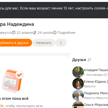
ы для вас. Если ваш возраст менее 13 лет, настроить cooki
По
ра Надеждина
иркутск
22 апреля
24 школа
Подробнее
обавить в друзья
Написать
Друзья
27
г. Кисловодск (
Елена Юдина (
Иркутск
Иркутск Иркутск
 этом пока всё
ОК
, чтобы посмотреть всю