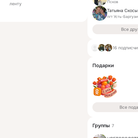
Псков
ленту
пгт Усть-Баргузи
Все дру
16 подписчи
Подарки
Все под
Группы
7