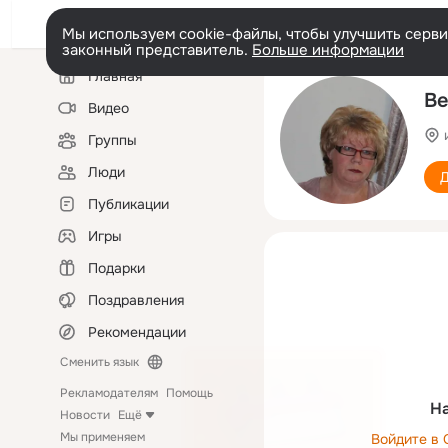
Мы используем cookie-файлы, чтобы улучшить сервис
законный представитель.
Больше информации
Левая
Главная
колонка
Ве
Видео
Группы
Люди
Д
Публикации
Игры
Подарки
Поздравления
Рекомендации
Сменить язык
Рекламодателям
Помощь
На
Новости
Ещё
Мы применяем
Войдите в 