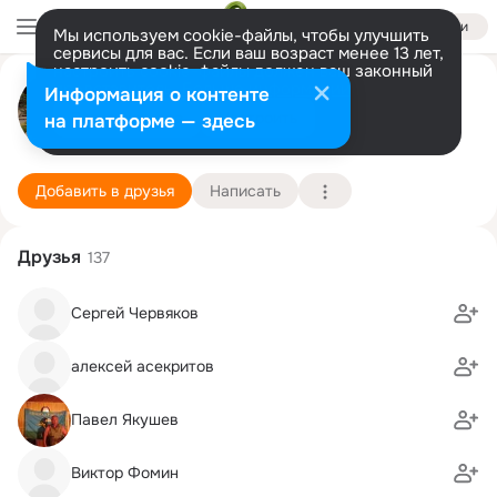
Войти
Мы используем cookie-файлы, чтобы улучшить
сервисы для вас. Если ваш возраст менее 13 лет,
настроить cookie-файлы должен ваш законный
Сергей SHIRYAEV
представитель.
Больше информации
Информация о контенте
Разрешить все
Настроить
на платформе — здесь
РОССИЯ
24 марта (49 лет)
2 школа
Подробнее
Добавить в друзья
Написать
Друзья
137
Сергей Червяков
алексей асекритов
Павел Якушев
Виктор Фомин