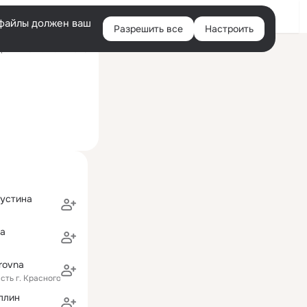
Войти
e-файлы должен ваш
Разрешить все
Настроить
Правая
ний визит: 11 окт 2025
колонка
пустина
ва
rovna
сть г. Красногорск
ллин