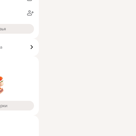
зья
ка
арки