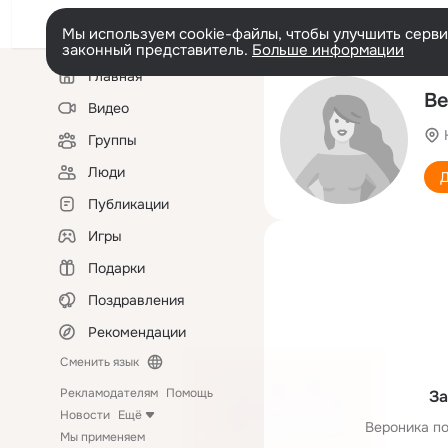
Мы используем cookie-файлы, чтобы улучшить сервис
законный представитель.
Больше информации
Левая
Главная
колонка
Ве
Видео
Группы
Люди
Д
Публикации
Игры
Подарки
Поздравления
Рекомендации
Сменить язык
Рекламодателям
Помощь
За
Новости
Ещё
Вероника по
Мы применяем