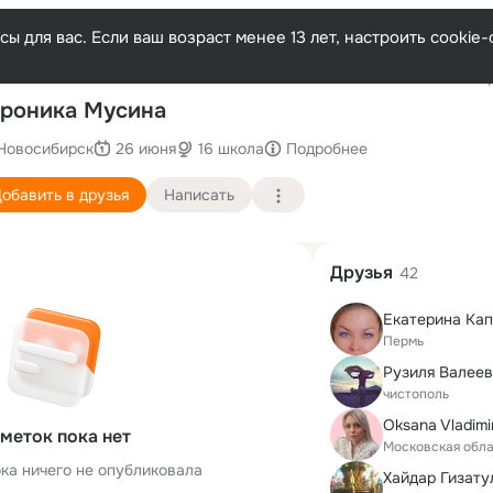
ы для вас. Если ваш возраст менее 13 лет, настроить cooki
Послед
роника Мусина
Новосибирск
26 июня
16 школа
Подробнее
обавить в друзья
Написать
Друзья
42
Екатерина Kа
Пермь
Рузиля Валее
чистополь
Oksana Vladimi
меток пока нет
Московская обла
ка ничего не опубликовала
Хайдар Гизату