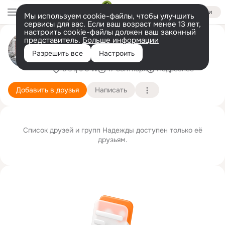
Войти
Мы используем cookie-файлы, чтобы улучшить
сервисы для вас. Если ваш возраст менее 13 лет,
настроить cookie-файлы должен ваш законный
Надежда Мельникова
представитель.
Больше информации
(Морозова)
Разрешить все
Настроить
ɐ ʚ ʞ ɔ о W
17 сентября
Подробнее
Добавить в друзья
Написать
Список друзей и групп Надежды доступен только её
друзьям.