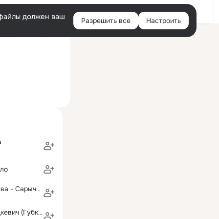
Войти
e-файлы должен ваш
Разрешить все
Настроить
Правая
ий визит: 24 авг 2020
колонка
а
ало
Вера Патракеева - Сарычева
Людмила Сладкевич (Губко)