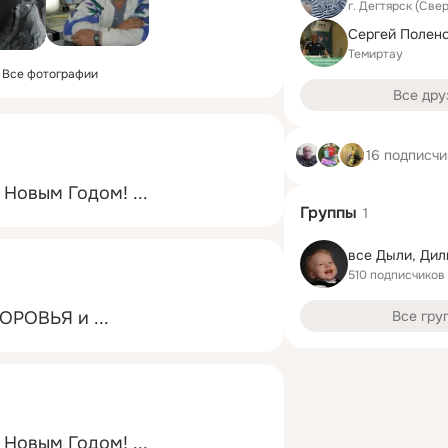
г. Дегтярск (Све
Сергей Полен
Темиртау
Все фотографии
Все дру
16 подписчи
 Новым Годом!
 ...
Группы
1
все Дыли, Дил
510 подписчиков
ОРОВЬЯ и ...
Все гру
 Новым Годом!
 ...