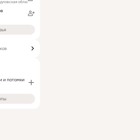
рдловская область)
ов
зья
ков
и и потомки
ппы