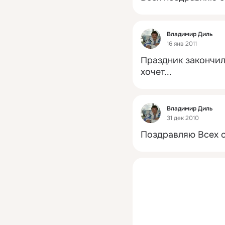
Фид
Владимир Диль
16 янв 2011
Праздник закончилс
хочет...
Фид
Владимир Диль
31 дек 2010
Поздравляю Всех с