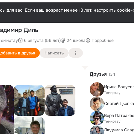
ы для вас. Если ваш возраст менее 13 лет, настроить cooki
Последн
адимир Диль
Темиртау
6 августа (56 лет)
24 школа
Подробнее
обавить в друзья
Написать
Друзья
134
Ирина Валуев
Темиртау
Сергей Цьопк
Темиртау