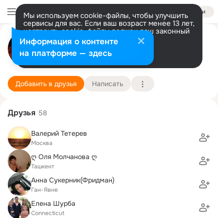
Войти
Мы используем cookie-файлы, чтобы улучшить
сервисы для вас. Если ваш возраст менее 13 лет,
настроить cookie-файлы должен ваш законный
Юлианна Тюрикова (Kendzer)
представитель.
Больше информации
Информация о контенте
Разрешить все
Настроить
на платформе — здесь
Финикс
2 мая (53 года)
256 школа
Подробнее
Добавить в друзья
Написать
Друзья
58
Валерий Тетерев
Москва
ღ Оля Молчанова ღ
Ташкент
Анна Сукерник(Фридман)
Ган-Явне
Елена Шурба
Connecticut