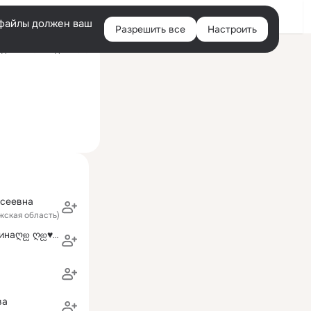
Войти
e-файлы должен ваш
Разрешить все
Настроить
Правая
дний визит: 1 дек 2016
колонка
ксеевна
жская область)
ღஐ♥ღஐ♥Антонинаღஐ ღஐ♥ღஐ♥
ва