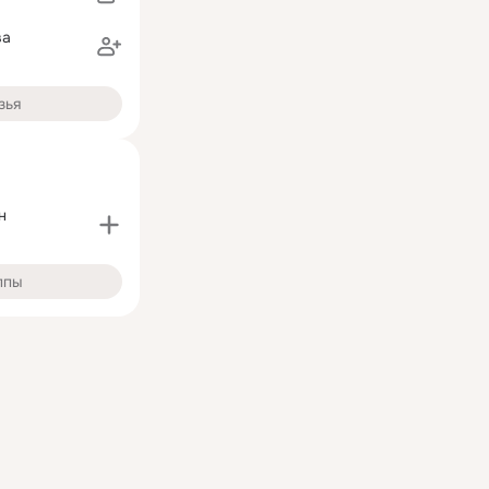
ва
зья
н
ппы