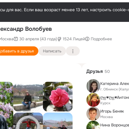
ы для вас. Если ваш возраст менее 13 лет, настроить cooki
После
ександр Волобуев
Москва
30 апреля (43 года)
1524 Лицей
Подробнее
обавить в друзья
Написать
Друзья
50
Катерина Але
г. Обнинск (Калу
Курск
Игорь Беняк
Москва
Нина Воронцо