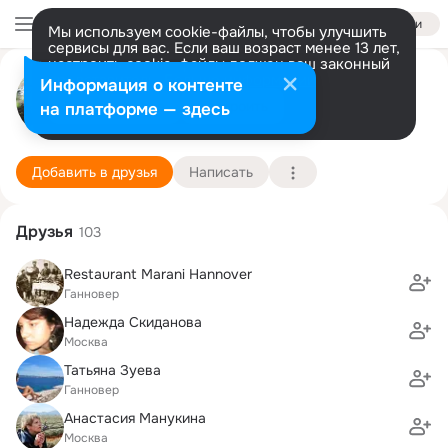
Войти
Мы используем cookie-файлы, чтобы улучшить
сервисы для вас. Если ваш возраст менее 13 лет,
настроить cookie-файлы должен ваш законный
Катя Свердлова
представитель.
Больше информации
Информация о контенте
Разрешить все
Настроить
на платформе — здесь
Москва
2 сентября (45 лет)
1415 школа (с углубленным изучением английск
Подробнее
Добавить в друзья
Написать
Друзья
103
Restaurant Marani Hannover
Ганновер
Надежда Скиданова
Москва
Татьяна Зуева
Ганновер
Анастасия Манукина
Москва