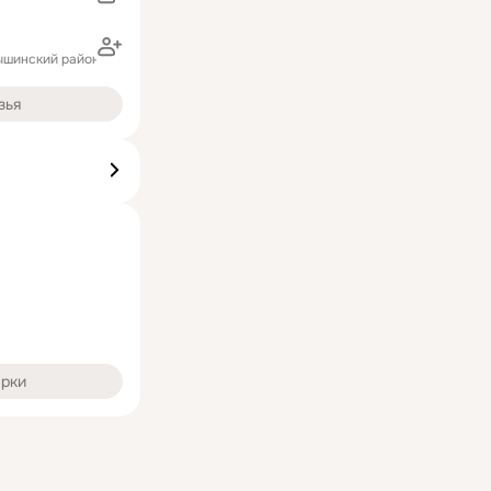
ышинский район)
зья
арки