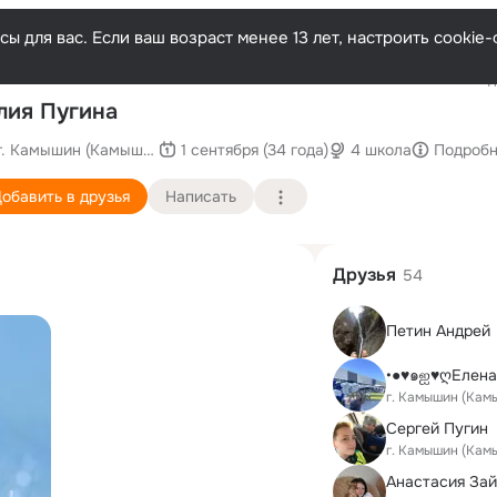
ы для вас. Если ваш возраст менее 13 лет, настроить cooki
Последн
ия Пугина
г. Камышин (Камышинский район)
1 сентября (34 года)
4 школа
Подроб
обавить в друзья
Написать
Друзья
54
Петин Андрей
•●♥๑ஐ♥ღЕлена
г. Камышин (Кам
Сергей Пугин
г. Камышин (Кам
Анастасия За