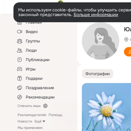
Мы используем cookie-файлы, чтобы улучшить сервис
законный представитель.
Больше информации
Левая
Главная
колонка
Юл
Видео
Группы
Люди
Д
Публикации
Игры
Фотографии
Подарки
Поздравления
Рекомендации
Сменить язык
Рекламодателям
Помощь
Новости
Ещё
Мы применяем