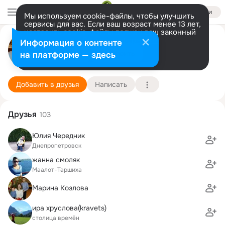
Войти
Мы используем cookie-файлы, чтобы улучшить
сервисы для вас. Если ваш возраст менее 13 лет,
настроить cookie-файлы должен ваш законный
представитель.
Больше информации
Таня Соколов
Информация о контенте
Разрешить все
Настроить
на платформе — здесь
Maalot
2 сентября
Подробнее
Добавить в друзья
Написать
Друзья
103
Юлия Чередник
Днепропетровск
жанна смоляк
Маалот-Таршиха
Марина Козлова
ира хруслова(kravets)
столица времён