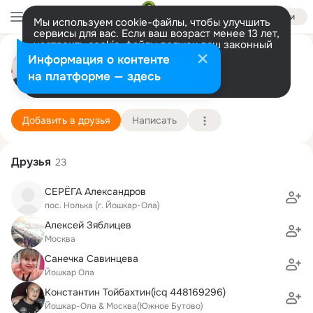
Войти
Мы используем cookie-файлы, чтобы улучшить
сервисы для вас. Если ваш возраст менее 13 лет,
настроить cookie-файлы должен ваш законный
Саша Оскинов
представитель.
Больше информации
Информация о контенте
Разрешить все
Настроить
на платформе — здесь
Йошкар Ола
27 июля (37 лет)
Новоторъяльская cредняя школа
Подробнее
Добавить в друзья
Написать
Друзья
23
СЕРЁГА Александров
пос. Нолька (г. Йошкар-Ола)
Алексей Зяблицев
Москва
Санечка Савинцева
Йошкар Ола
Константин Тойбахтин(icq 448169296)
Йошкар-Ола & Москва(Южное Бутово)