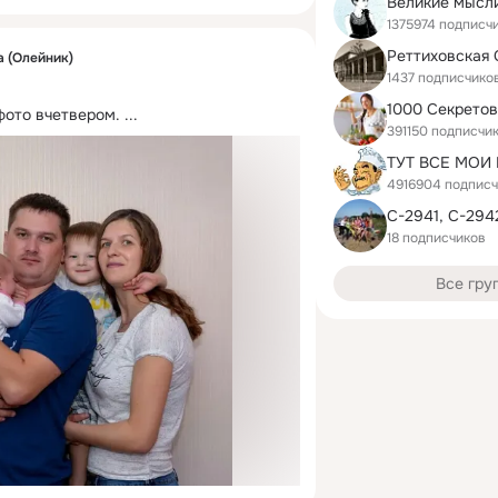
1375974 подписч
Реттиховская
а (Олейник)
1437 подписчико
фото вчетвером.
 ...
391150 подписчи
4916904 подписч
С-2941, С-294
18 подписчиков
Все гру