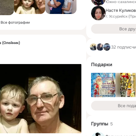
Южно-сахалинс
Настя Кулико
г. Уссурийск (Пр
Все фотографии
Все дру
а (Олейник)
32 подписч
Подарки
Все под
Группы
5