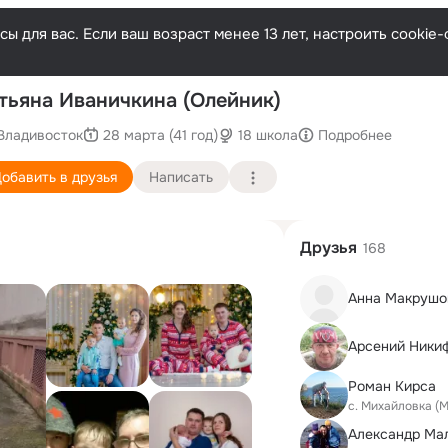
ы для вас. Если ваш возраст менее 13 лет, настроить cooki
По
тьяна Иваничкина (Олейник)
Владивосток
28 марта (41 год)
18 школа
Подробнее
обавить в друзья
Написать
Друзья
168
Анна Макрушо
Арсений Ники
Роман Кирса
с. Михайловка (
Александр Ма