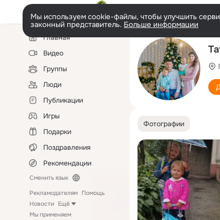
Мы используем cookie-файлы, чтобы улучшить сервис
законный представитель.
Больше информации
Левая
Главная
колонка
Та
Видео
Группы
Люди
Д
Публикации
Игры
Фотографии
Подарки
Поздравления
Рекомендации
Сменить язык
Рекламодателям
Помощь
Новости
Ещё
Мы применяем