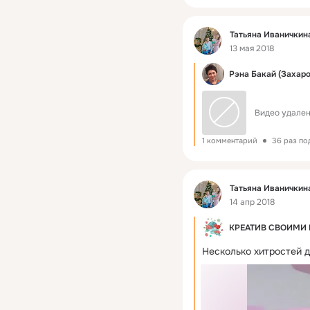
Фид
Татьяна Иваничкин
13 мая 2018
Рэна Бакай (Захаро
Видео удален
1 комментарий
36 раз по
Фид
Татьяна Иваничкин
14 апр 2018
КРЕАТИВ СВОИМИ
Несколько хитростей 