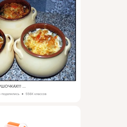
ШОЧКАХ!!!
 ...
з поделились
556K классов