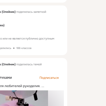
а (Олейник)
поделилась заметкой
ва)
о или не является публично доступным
делились
186 классов
а (Олейник)
поделилась темой
Подписаться
 РУКАМИ
для любителей рукоделия.
 ...