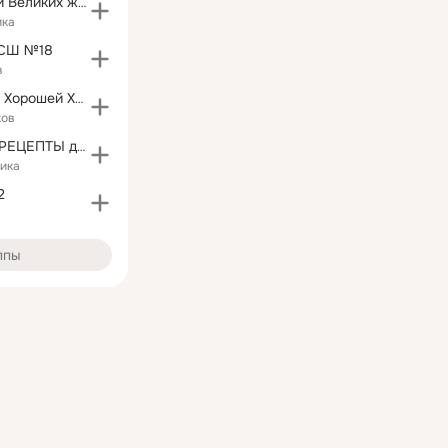
Великие мысли Великих женщин
ика
 СШ №18
в
1000 Секретов Хорошей Хозяйки
ков
ТУТ ВСЕ МОИ РЕЦЕПТЫ для МОИХ ЗАМЕЧАТЕЛЬНЫХ ДРУЗЕЙ
ика
2
ппы