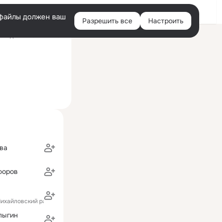
Войти
e-файлы должен ваш
Разрешить все
Настроить
Правая
следний визит: 22 мая
колонка
ва
форов
Михайловский район)
лыгин