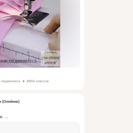
з поделились
885K классов
а (Олейник)
е.
 ...