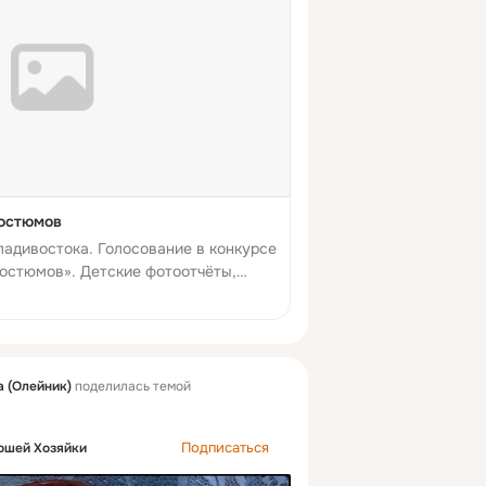
костюмов
Владивостока. Голосование в конкурсе
костюмов». Детские фотоотчёты,
ми, форум
а (Олейник)
поделилась темой
Подписаться
ошей Хозяйки