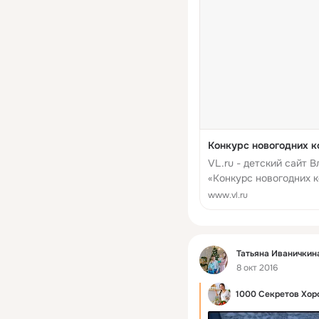
Конкурс новогодних 
VL.ru - детский сайт 
«Конкурс новогодних 
конкурсы, обмен сада
www.vl.ru
Фид
Татьяна Иваничкин
8 окт 2016
1000 Секретов Хор