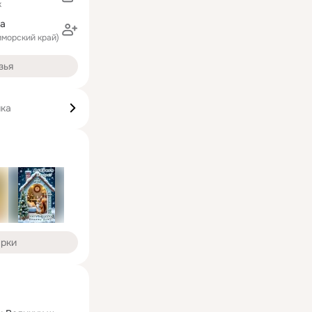
к
ва
иморский край)
зья
ика
арки