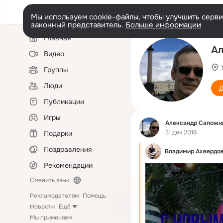
Мы используем cookie-файлы, чтобы улучшить сервис
законный представитель.
Больше информации
Левая
Главная
колонка
Ал
Видео
Группы
Люди
Д
Публикации
Игры
Фид
Александр Сапожн
31 дек 2018
Подарки
Поздравления
Владимир Ахвердо
Рекомендации
Сменить язык
Рекламодателям
Помощь
Новости
Ещё
Мы применяем