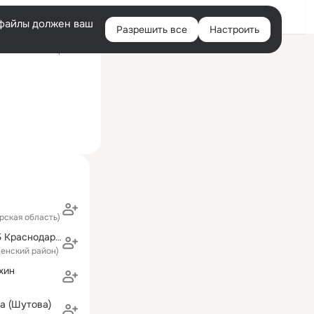
Войти
e-файлы должен ваш
Разрешить все
Настроить
Правая
ий визит: вчера 07:51
колонка
рская область)
Успенская ЦРБ Краснодарского края
пенский район)
хин
а (Шутова)