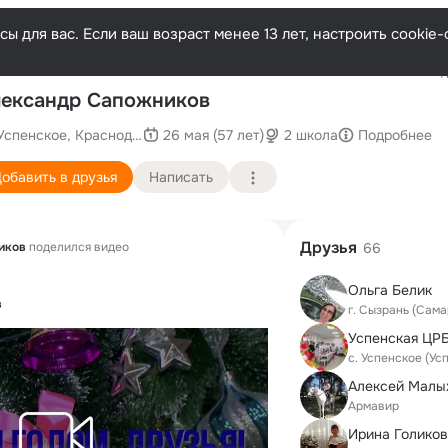
ы для вас. Если ваш возраст менее 13 лет, настроить cooki
Последн
ександр Сапожников
Успенское, Краснодарский край
26 мая (57 лет)
2 школа
Подробнее
обавить в друзья
Написать
Друзья
иков
поделился видео
66
Ольга Белик
в
г. Сызрань (Сама
с. Успенское (Ус
Алексей Малы
Армавир
Ирина Голиков