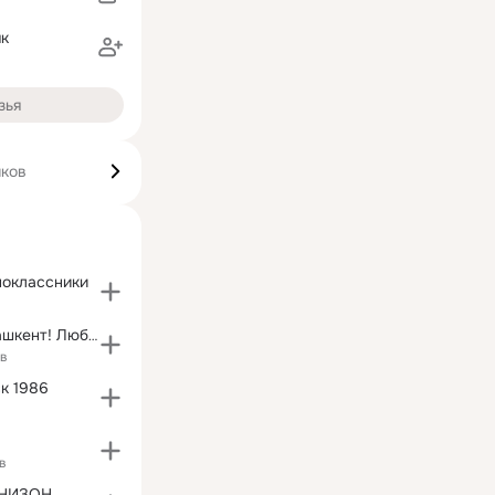
як
зья
иков
ноклассники
Мой Старый Ташкент! Люблю!!! Помню!!!
ов
к 1986
в
РНИЗОН