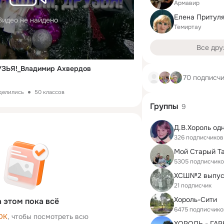
Армавир
Елена Притул
Видео не найдено
Темиртау
Все дру
ЗЬЯ!_Владимир Ахвердов
70 подписч
оделились
50 классов
Группы
9
Д.В.Хороль од
326 подписчиков
5305 подписчик
ХСШ№2 выпус
21 подписчик
Хороль-Сити
 этом пока всё
6475 подписчико
ОК
, чтобы посмотреть всю
ХОРОЛЬ - ГА