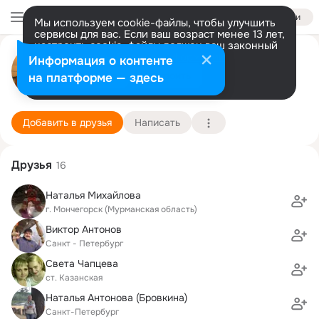
Войти
Мы используем cookie-файлы, чтобы улучшить
сервисы для вас. Если ваш возраст менее 13 лет,
настроить cookie-файлы должен ваш законный
Ольга Антонова
представитель.
Больше информации
Информация о контенте
Разрешить все
Настроить
на платформе — здесь
Санкт-Петербург
5 января (50 лет)
1 школа
Подробнее
Добавить в друзья
Написать
Друзья
16
Наталья Михайлова
г. Мончегорск (Мурманская область)
Виктор Антонов
Санкт - Петербург
Света Чапцева
ст. Казанская
Наталья Антонова (Бровкина)
Санкт-Петербург