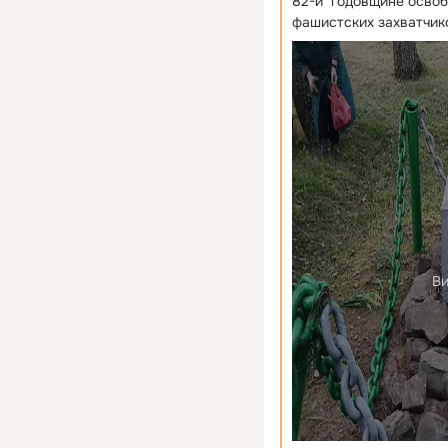
82-й  годовщине осво
фашистских захватчико
Ви