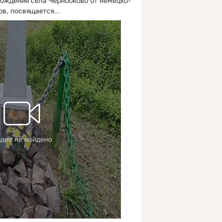
бождения села Чернооково от немецко-
в, посвящается...
део не найдено