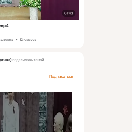
01:43
.mp4
делились
12 классов
ртыко)
поделилась темой
Подписаться