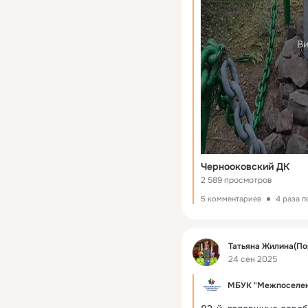
Ви
Чернооковский ДК
2 589 просмотров
5 комментариев
4 раза 
Фид
Татьяна Жилина(По
24 сен 2025
МБУК "Межпоселен