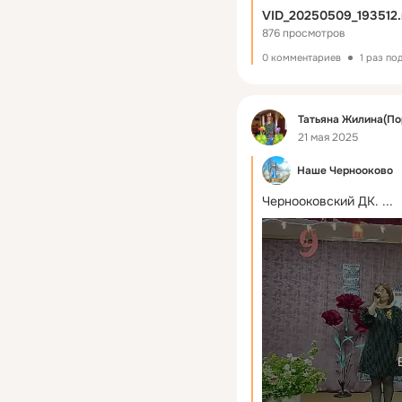
VID_20250509_193512
876 просмотров
0 комментариев
1 раз по
Фид
Татьяна Жилина(По
21 мая 2025
Наше Чернооково
Чернооковский ДК.
 ...