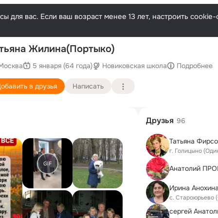
ы для вас. Если ваш возраст менее 13 лет, настроить cooki
По
тьяна Жилина(Портыко)
Москва
5 января (64 года)
Новиковская школа
Подробнее
обавить в друзья
Написать
Друзья
96
Татьяна Фирсо
г. Голицыно (Од
GIF
Анатолий ПР
с. Староюрьево 
сергей Анатол