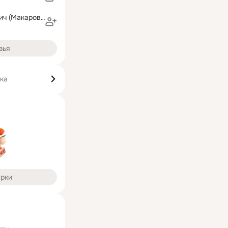
Тамара Шаботич (Макарова)
зья
ика
арки