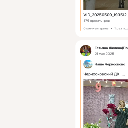
VID_20250509_193512
876 просмотров
0 комментариев
1 раз по
Фид
Татьяна Жилина(По
21 мая 2025
Наше Чернооково
Чернооковский ДК.
 ...