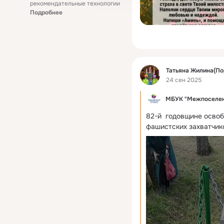
рекомендательные технологии
Подробнее
Фид
Татьяна Жилина(По
24 сен 2025
МБУК "Межпоселен
82-й  годовщине осво
фашистских захватчико