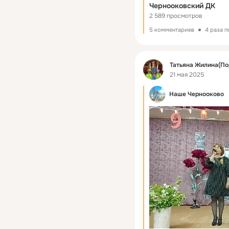
Чернооковский ДК
2 589 просмотров
5 комментариев
4 раза 
Фид
Татьяна Жилина(По
21 мая 2025
Наше Чернооково