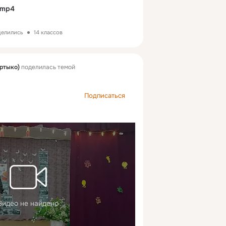
.mp4
делились
14 классов
ртыко)
поделилась темой
Подписаться
Видео не найдено