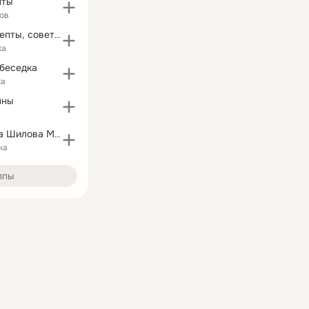
пты
ов
Хозяюшка: рецепты, советы, секреты
ка
 беседка
ка
нны
Рассказы Мила Шилова Мил Рэй
ка
ппы