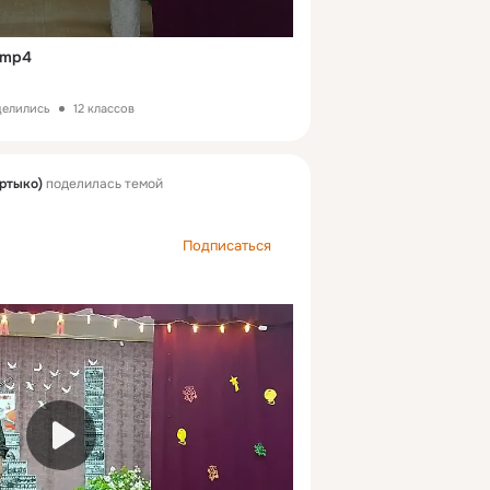
.mp4
делились
12 классов
ртыко)
поделилась темой
Подписаться