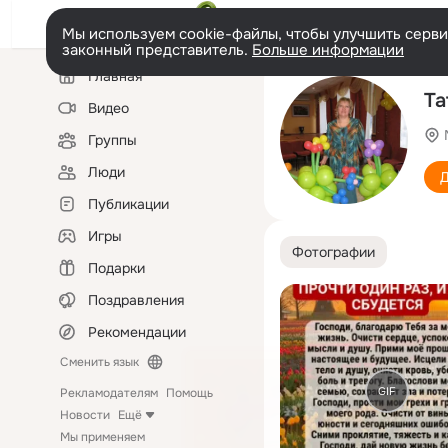
Мы используем cookie-файлы, чтобы улучшить сервис
законный представитель.
Больше информации
Левая
Главная
колонка
Та
Видео
Группы
Люди
Д
Публикации
Игры
Фотографии
Подарки
Поздравления
Рекомендации
Сменить язык
GIF
Рекламодателям
Помощь
Новости
Ещё
Мы применяем