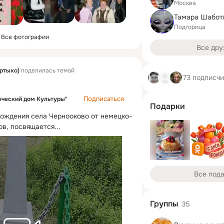
Москва
Подгорица
Все фотографии
Все дру
ртыко)
поделилась темой
73 подписч
Подписаться
ческий дом Культуры"
Подарки
бождения села Чернооково от немецко-
в, посвящается...
Все под
Группы
35