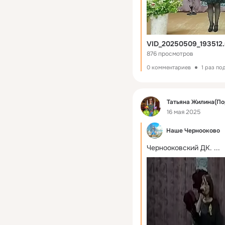
VID_20250509_193512
876 просмотров
0 комментариев
1 раз по
Фид
Татьяна Жилина(По
16 мая 2025
Наше Чернооково
Чернооковский ДК.
 ...