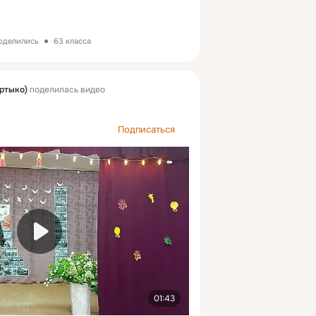
поделились
63 класса
ртыко)
поделилась видео
Подписаться
01:43