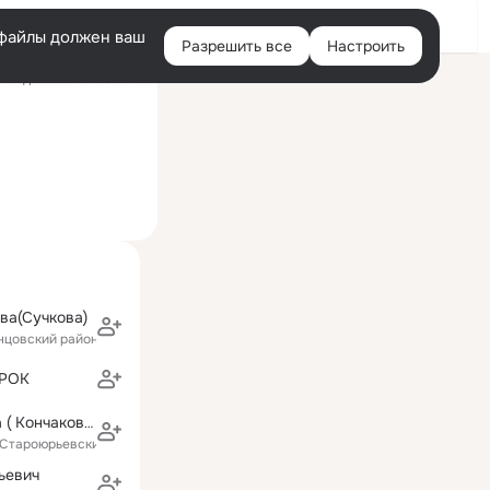
Войти
e-файлы должен ваш
Разрешить все
Настроить
Правая
следний визит: 15 июл
колонка
ва(Сучкова)
инцовский район)
ОРОК
Ирина Анохина ( Кончакова)
(Староюрьевский район)
ьевич