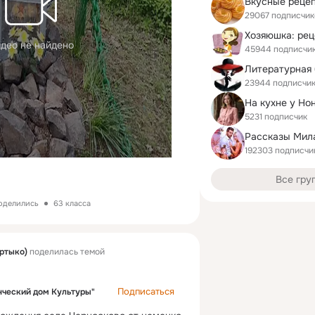
Вкусные реце
29067 подписчик
део не найдено
45944 подписчи
Литературная
23944 подписчи
На кухне у Но
5231 подписчик
192303 подписчи
Все гру
поделились
63 класса
ртыко)
поделилась темой
Подписаться
ческий дом Культуры"