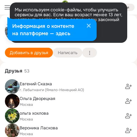
Войти
Мы используем cookie-файлы, чтобы улучшить
сервисы для вас. Если ваш возраст менее 13 лет,
настроить cookie-файлы должен ваш законный
Виктор Кучеряев
представитель.
Больше информации
Информация о контенте
Разрешить все
Настроить
на платформе — здесь
Москва
4 декабря (40 лет)
Лицей Информационных Технологий №1533
Подробнее
Добавить в друзья
Написать
Друзья
53
Евгений Сказка
г. Лабытнанги (Ямало-Ненецкий АО)
Ольга Дворецкая
Москва
ольга хохлова
Москва
Вероника Ласкова
Москва