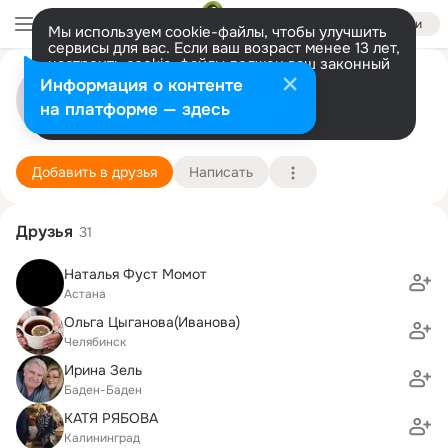
Войти
Мы используем cookie-файлы, чтобы улучшить
сервисы для вас. Если ваш возраст менее 13 лет,
настроить cookie-файлы должен ваш законный
Вадим Аккерман
представитель.
Больше информации
Информация о контенте
Разрешить все
Настроить
на платформе — здесь
Stuttgart
23 сентября (48 лет)
Гимназия им. Алтынсарина
Подробнее
Добавить в друзья
Написать
Друзья
31
Наталья Фуст Момот
Астана
Ольга Цыганова(Иванова)
Челябинск
Ирина Зель
Баден-Баден
КАТЯ РЯБОВА
Калининград