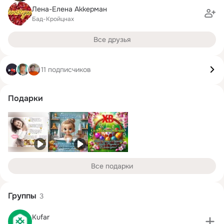
Лена-Елена Akkeрман
Бад-Кройцнах
Все друзья
11 подписчиков
Подарки
Все подарки
Группы
3
Kufar