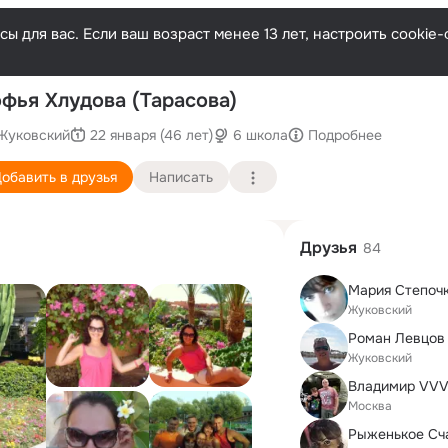
ы для вас. Если ваш возраст менее 13 лет, настроить cooki
П
фья Хлудова (Тарасова)
Жуковский
22 января (46 лет)
6 школа
Подробнее
обавить в друзья
Написать
Друзья
84
Жуковский
Роман Левцов
Жуковский
Владимир VV
Москва
Рыженькое Сча