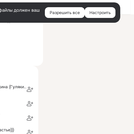
Войти
e-файлы должен ваш
Разрешить все
Настроить
Правая
оследний визит: 09:22
колонка
Мария Степочкина (Гулякина)
V
стье)))