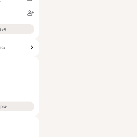
г
зья
ика
арки