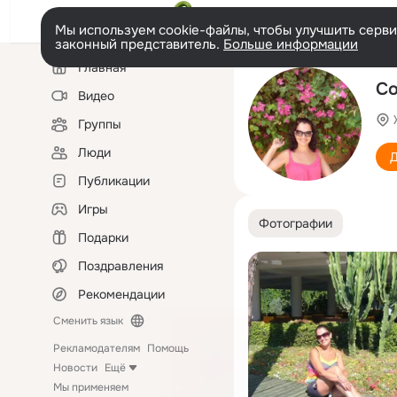
Мы используем cookie-файлы, чтобы улучшить сервис
законный представитель.
Больше информации
Левая
Главная
колонка
Со
Видео
Группы
Люди
Д
Публикации
Игры
Фотографии
Подарки
Поздравления
Рекомендации
Сменить язык
Рекламодателям
Помощь
Новости
Ещё
Мы применяем