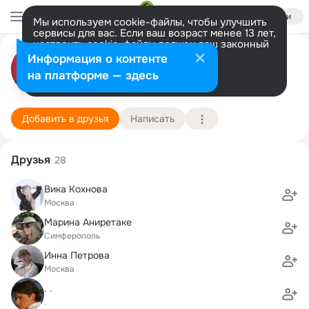
Войти
Мы используем cookie-файлы, чтобы улучшить
сервисы для вас. Если ваш возраст менее 13 лет,
настроить cookie-файлы должен ваш законный
Валентин Казаков
представитель.
Больше информации
Информация о контенте
Разрешить все
Настроить
на платформе — здесь
Москва
17 ноября (41 год)
3 школа
Подробнее
Добавить в друзья
Написать
Друзья
28
Вика Кохнова
Москва
Марина Аниретаке
Симферополь
Инна Петрова
Москва
. .
.