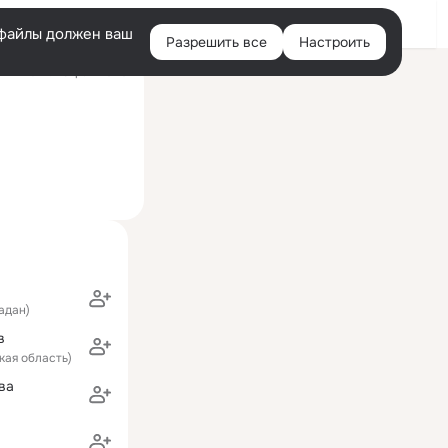
Войти
e-файлы должен ваш
Разрешить все
Настроить
Правая
й визит: 25 фев 2020
колонка
гадан)
в
ская область)
ва