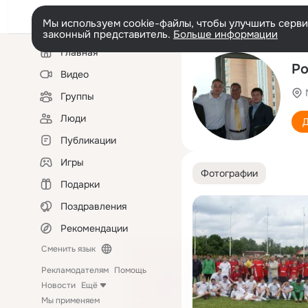
Мы используем cookie-файлы, чтобы улучшить сервис
законный представитель.
Больше информации
Левая
Главная
колонка
Р
Видео
Группы
Люди
Д
Публикации
Игры
Фотографии
Подарки
Поздравления
Рекомендации
Сменить язык
Рекламодателям
Помощь
Новости
Ещё
Мы применяем