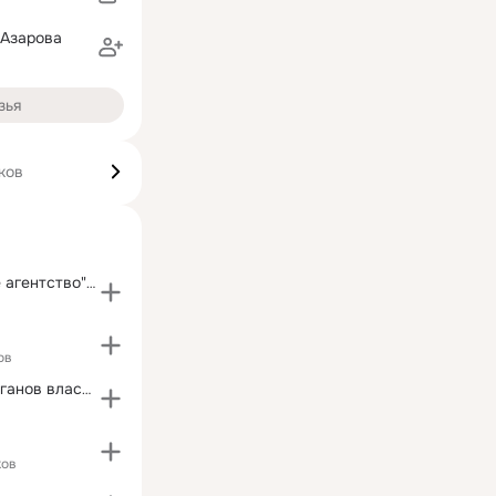
 Азарова
зья
ков
Туристическое агентство"НИМФЕЯ-ТУР"
ов
Сотрудники органов власти ЮВАО
ков