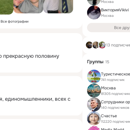
Москва
ВикторияVikivi
Москва
Все фотографии
Все дру
13 подписчи
 прекрасную половину 
Группы
15
741 подписчик
Москва
81305 подписчик
я, единомышленники, всех с 
140 подписчиков
Счастье
112220 подписчи
Media Markt