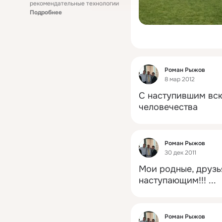
рекомендательные технологии
Подробнее
Фид
Роман Рыжов
8 мар 2012
C наступившим всю
человечества
Фид
Роман Рыжов
30 дек 2011
Мои родные, друзь
наступающим!!!
 ...
Фид
Роман Рыжов