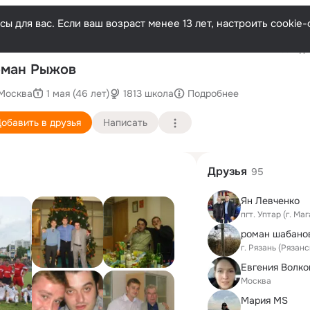
ы для вас. Если ваш возраст менее 13 лет, настроить cooki
Последни
оман Рыжов
Москва
1 мая (46 лет)
1813 школа
Подробнее
обавить в друзья
Написать
Друзья
95
Ян Левченко
пгт. Уптар (г. Ма
роман шабано
г. Рязань (Рязан
Евгения Волко
Москва
Мария MS