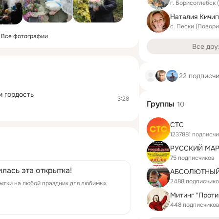
г. Борисоглебск
с. Пески (Повор
Все фотографии
Все дру
22 подписч
 гордость
3:28
Группы
10
СТС
1237881 подписчи
75 подписчиков
лась эта открытка!
2488 подписчик
ытки на любой праздник для любимых
448 подписчико