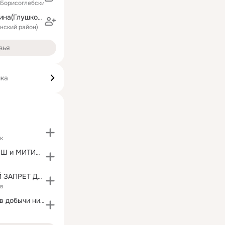
 (Борисоглебский район)
Наталия Кичигина(Глушкова)
инский район)
зья
ика
к
РУССКИЙ МАРШ и МИТИНГ "ПРОТИВ ДОБЫЧИ НИКЕЛЯ!"
АБСОЛЮТНЫЙ ЗАПРЕТ ДОБЫЧИ НИКЕЛЯ В ЧЕРНОЗЕМЬЕ
ов
Митинг "Против добычи никеля в Черноземье!"
в