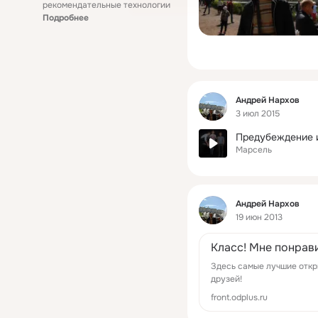
рекомендательные технологии
Подробнее
Фид
Андрей Нархов
3 июл 2015
Предубеждение и
Марсель
Фид
Андрей Нархов
19 июн 2013
Класс! Мне понрави
Здесь самые лучшие откр
друзей!
front.odplus.ru