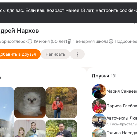
ы для вас. Если ваш возраст менее 13 лет, настроить cooki
Последн
дрей Нархов
Борисоглебск
19 июня (50 лет)
1 вечерняя школа
Подробне
обавить в друзья
Написать
Друзья
131
а
Мария Санаева
Лариса Глебо
г. Гусь-Хрустал