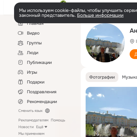
Мы используем cookie-файлы, чтобы улучшить сервис
законный представитель.
Больше информации
Левая
Главная
колонка
Ан
Видео
Группы
Люди
Д
Публикации
Игры
Фотографии
Музык
Подарки
Поздравления
Рекомендации
Сменить язык
Рекламодателям
Помощь
Новости
Ещё
Мы применяем