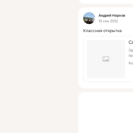
Фид
Андрей Нархов
10 сен 2012
Классная открытка
С
Зд
пр
fr