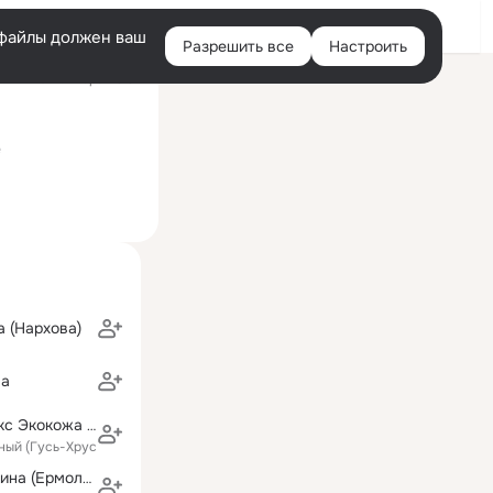
Войти
e-файлы должен ваш
Разрешить все
Настроить
Правая
ий визит: вчера 23:37
колонка
е
 (Нархова)
ва
Авточехлы Люкс Экокожа от 3390 руб
ьный (Гусь-Хрустальный район)
Галина Наседкина (Ермолаева)