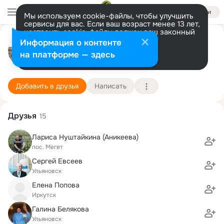
Войти
Мы используем cookie-файлы, чтобы улучшить
сервисы для вас. Если ваш возраст менее 13 лет,
настроить cookie-файлы должен ваш законный
Владимир Фортушин
представитель.
Больше информации
Информация о контенте
Разрешить все
Настроить
на платформе — здесь
Москва
8 мая (59 лет)
54 школа
Подробнее
Добавить в друзья
Написать
Друзья
15
Лариса Нуштайкина (Аникеева)
пос. Мегет
Сергей Евсеев
Ульяновск
Елена Попова
Иркутск
Галина Белякова
Ульяновск