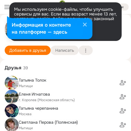
Войти
Мы используем cookie-файлы, чтобы улучшить
сервисы для вас. Если ваш возраст менее 13 лет,
настроить cookie-файлы должен ваш законный
Ирина Тарасова(Молчанова)
представитель.
Больше информации
Информация о контенте
GIF
Разрешить все
Настроить
на платформе — здесь
Москва
29 ноября (59 лет)
65 школа
Подробнее
Добавить в друзья
Написать
Друзья
39
Татьяна Толок
Мытищи
Еленя Игнатова
г. Королев (Московская область)
Татьяна черепанина
Москва
Светлана Перова (Полянская)
Мытищи