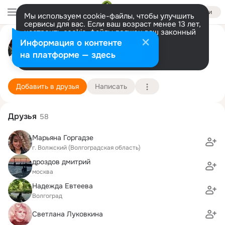
Войти
Мы используем cookie-файлы, чтобы улучшить
сервисы для вас. Если ваш возраст менее 13 лет,
настроить cookie-файлы должен ваш законный
Светлана Бабиченко
представитель.
Больше информации
Информация о контенте
Разрешить все
Настроить
на платформе — здесь
Москва
30 августа (48 лет)
64 школа (с лицейскими и гимназическими кла
Подробнее
Добавить в друзья
Написать
Друзья
58
Марьяна Горгадзе
г. Волжский (Волгоградская область)
дроздов дмитрий
москва
Надежда Евтеева
Волгоград
Светлана Луковкина