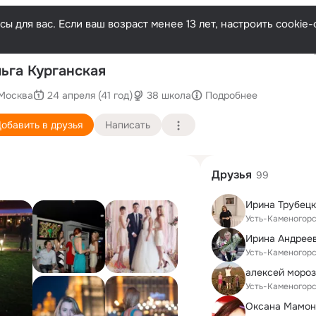
ы для вас. Если ваш возраст менее 13 лет, настроить cooki
Послед
ьга Курганская
Москва
24 апреля (41 год)
38 школа
Подробнее
обавить в друзья
Написать
Друзья
99
Ирина Трубецк
Усть-Каменогор
Ирина Андрее
Усть-Каменогор
алексей моро
Усть-Каменогор
Оксана Мамон