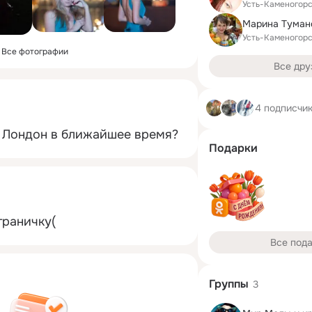
Усть-Каменогор
Усть-Каменогор
Все фотографии
Все дру
4 подписчи
в Лондон в ближайшее время?
Подарки
траничку(
Все под
Группы
3