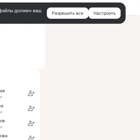
Войти
e-файлы должен ваш
Разрешить все
Настроить
Правая
ний визит: 5 мар 2017
колонка
ая
ск
ва
ск
зов
ск
ова