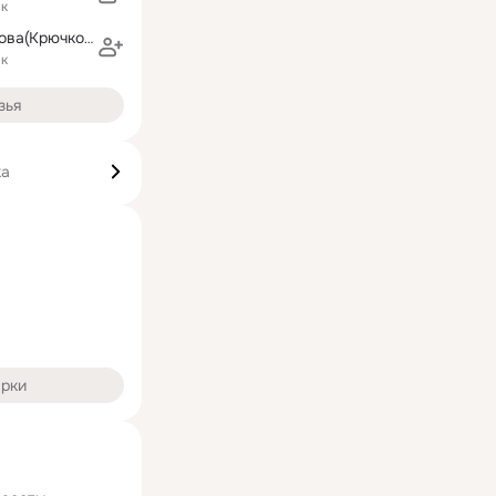
ск
Марина Туманова(Крючкова)
ск
зья
ка
арки