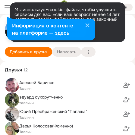
Войти
Мы используем cookie-файлы, чтобы улучшить
сервисы для вас. Если ваш возраст менее 13 лет,
настроить cookie-файлы должен ваш законный
Алексей Баринов
представитель.
Больше информации
Информация о контенте
Разрешить все
Настроить
на платформе — здесь
Таллин
24 марта (54 года)
14 школа
Подробнее
Добавить в друзья
Написать
Друзья
12
Алексей Баринов
Таллин
эдуард сухорутченко
таллинн
Юрий Преображенский "Папаша"
Таллинн
Дарья Колосова(Фоменко)
Таллин