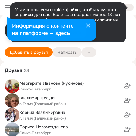
Войти
Мы используем cookie-файлы, чтобы улучшить
сервисы для вас. Если ваш возраст менее 13 лет,
настроить cookie-файлы должен ваш законный
Наталья Санькова
представитель.
Больше информации
Информация о контенте
Разрешить все
Настроить
на платформе — здесь
Санкт-Петербург
1 мая (43 года)
125 школа
Подробнее
Добавить в друзья
Написать
Друзья
23
Маргарита Иванова (Русинова)
Санкт-Петербург
владимир груздев
г. Галич (Галичский район)
Ксения Владимировна
г. Галич (Галичский район)
Лариса Незаметдинова
Санкт-Петербург