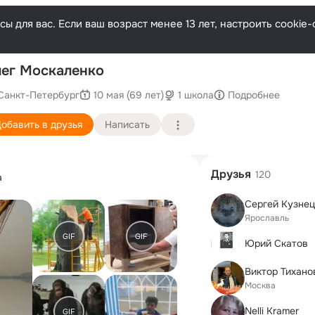
ы для вас. Если ваш возраст менее 13 лет, настроить cooki
П
ег Москаленко
Санкт-Петербург
10 мая (69 лет)
1 школа
Подробнее
обавить в друзья
Написать
Друзья
120
а
Сергей Кузне
Ярославль
GIF
GIF
Юрий Скатов
Виктор Тихано
Москва
Nelli Kramer
GIF