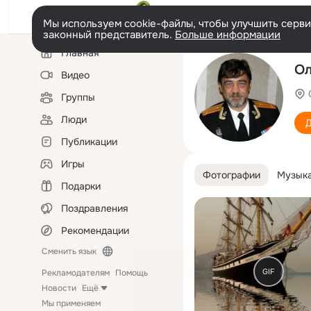
Мы используем cookie-файлы, чтобы улучшить сервис
законный представитель.
Больше информации
Левая
Главная
колонка
Ол
Видео
Группы
Люди
Д
Публикации
Игры
Фотографии
Музык
Подарки
Поздравления
Рекомендации
Сменить язык
GIF
Рекламодателям
Помощь
Новости
Ещё
Мы применяем