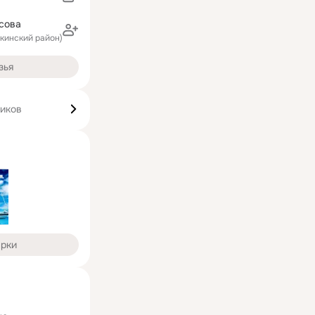
сова
лкинский район)
зья
чиков
арки