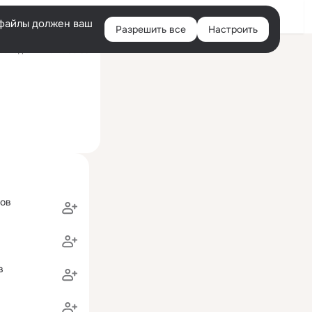
Войти
e-файлы должен ваш
Разрешить все
Настроить
Правая
оследний визит: 09:58
колонка
цов
в