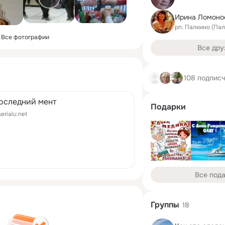
Ирина Ломоно
рп. Палкино (Па
Все фотографии
Все дру
108 подпис
оследний мент
Подарки
serialu.net
Все под
Группы
18