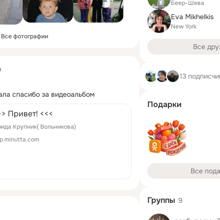
Беер-Шева
Eva Mikhelkis
New York
Все фотографии
Все дру
я
13 подписчи
ала спасибо за видеоальбом
Подарки
>> Привет! <<<
ида Крупник( Вольникова)
p.minutta.com
Все под
Группы
9