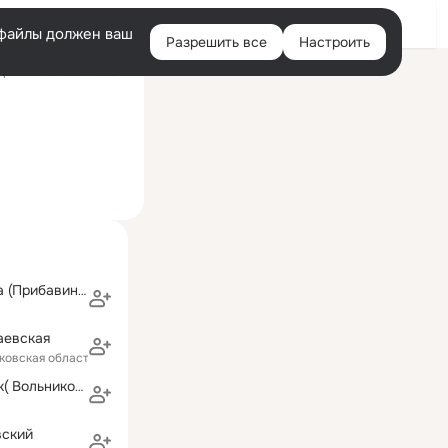
Войти
e-файлы должен ваш
Разрешить все
Настроить
Правая
ний визит: 2 сен 2021
колонка
Ирина Oзерова (Прибавина)
аевская
ковская область)
Фрида Крупник( Вольникова)
вский