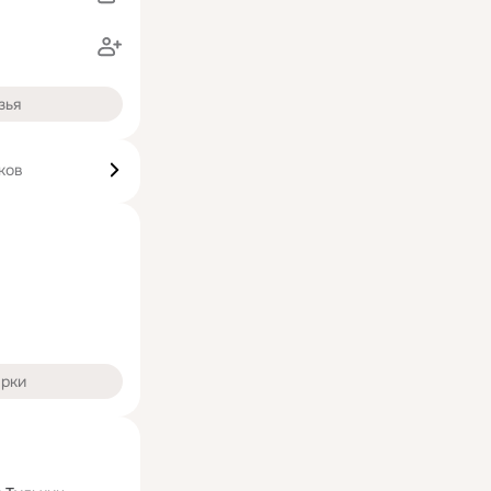
зья
ков
арки