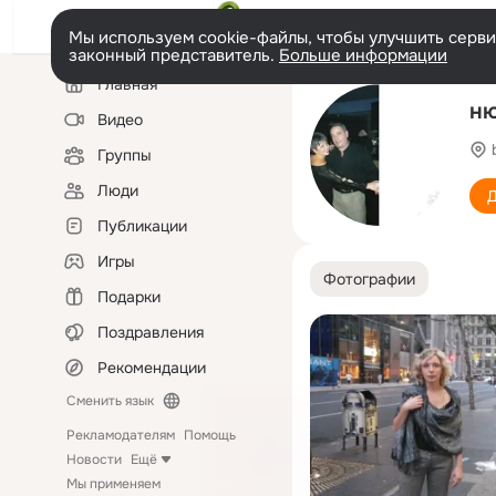
Мы используем cookie-файлы, чтобы улучшить сервис
законный представитель.
Больше информации
Левая
Главная
колонка
ню
Видео
Группы
Люди
Д
Публикации
Игры
Фотографии
Подарки
Поздравления
Рекомендации
Сменить язык
Рекламодателям
Помощь
Новости
Ещё
Мы применяем