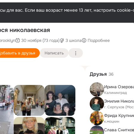
ы для вас. Если ваш возраст менее 13 лет, настроить cooki
Послед
ся николаевская
brooklyn
30 ноября (73 года)
3 школа
Подробнее
обавить в друзья
Написать
Друзья
36
Калининград
Эмилия Никол
г. Серпухов (Мос
к.моцкин
Слава Снитко