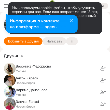
Войти
Мы используем cookie-файлы, чтобы улучшить
сервисы для вас. Если ваш возраст менее 13 лет,
настроить cookie-файлы должен ваш законный
представитель.
Больше информации
Иван Молчанов
Информация о контенте
Разрешить все
Настроить
на платформе — здесь
Улан-Удэ
13 июля (41 год)
Подробнее
Добавить в друзья
Написать
Друзья
14
Вероника Федорцова
Москва
Антон Кяреск
Новосибирск
Дарима Данзанова
Москва
Элечка Elated
Новосибирск