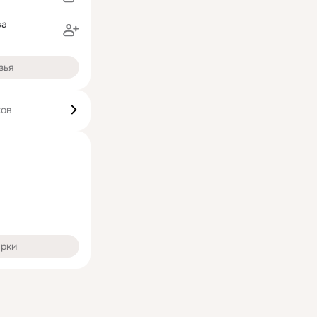
ва
зья
ков
арки