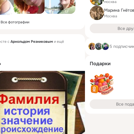
москва
Марина Гнёто
Москва
Все фотографии
Все дру
сте с
Арнольдом Резниковым
и ещё
5 подписчи
Подарки
а
Все под