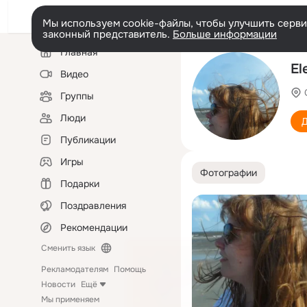
Мы используем cookie-файлы, чтобы улучшить сервис
законный представитель.
Больше информации
Левая
Главная
колонка
El
Видео
Группы
Люди
Д
Публикации
Игры
Фотографии
Подарки
Поздравления
Рекомендации
Сменить язык
Рекламодателям
Помощь
Новости
Ещё
Мы применяем