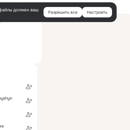
Войти
e-файлы должен ваш
Разрешить все
Настроить
Правая
ний визит: 5 июн 2021
колонка
hyshyn
ва