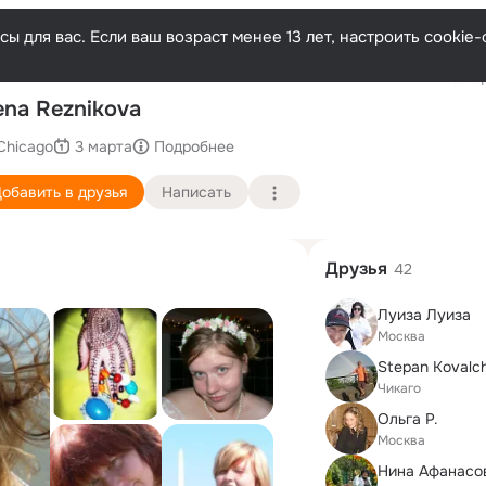
ы для вас. Если ваш возраст менее 13 лет, настроить cooki
Послед
ena Reznikova
Chicago
3 марта
Подробнее
обавить в друзья
Написать
Друзья
42
Луиза Луиза
Москва
Stepan Kovalc
Чикаго
Ольга Р.
Москва
Нина Афанасо