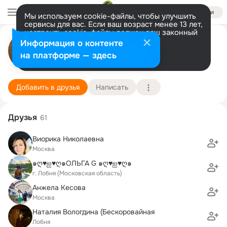
Войти
Мы используем cookie-файлы, чтобы улучшить
сервисы для вас. Если ваш возраст менее 13 лет,
настроить cookie-файлы должен ваш законный
Татьяна (Белова)
представитель.
Больше информации
Информация о контенте
Разрешить все
Настроить
на платформе — здесь
лобня
9 июня (53 года)
4 школа
Подробнее
Добавить в друзья
Написать
Друзья
61
Виорика Николаевна
Москва
๑ღ♥ஐ♥ღ๑ОЛЬГА G ๑ღ♥ஐ♥ღ๑
г. Лобня (Московская область)
Анжела Кесова
Москва
Наталия Вологдина (Бескоровайная
Лобня