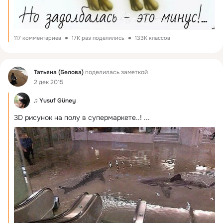
117 комментариев
17K раз поделились
133K классов
Фид
Татьяна (Белова)
поделилась заметкой
2 дек 2015
♫ Yusuf Güney
3D рисунок на полу в супермаркете..!
 ...