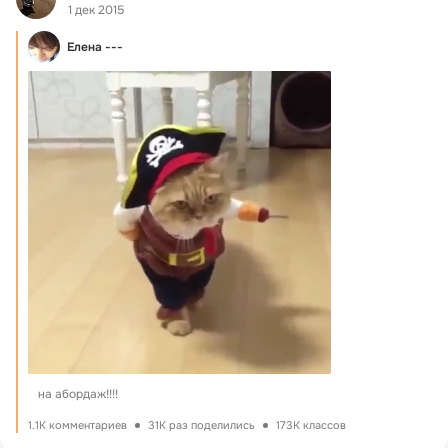
1 дек 2015
Елена ---
на абордаж!!!!
1.1K комментариев
31K раз поделились
173K классов