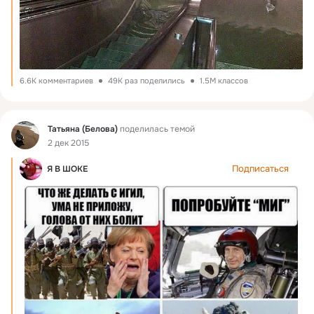
6.6K комментариев
49K раз поделились
1.5M классов
Фид
Татьяна (Белова)
поделилась темой
2 дек 2015
Подписаться
Я В ШОКЕ